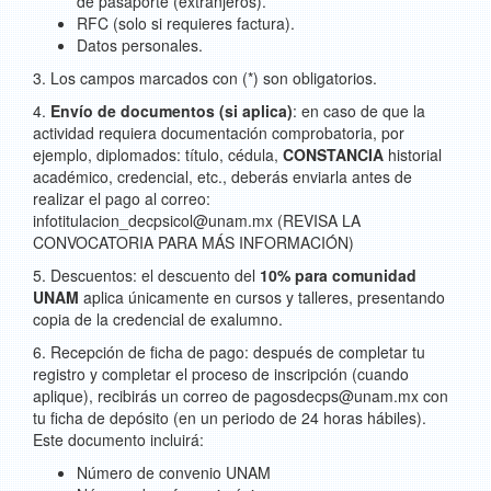
de pasaporte (extranjeros).
RFC (solo si requieres factura).
Datos personales.
3. Los campos marcados con (*) son obligatorios.
4.
Envío de documentos (si aplica)
: en caso de que la
actividad requiera documentación comprobatoria, por
ejemplo, diplomados: título, cédula,
CONSTANCIA
historial
académico, credencial, etc., deberás enviarla antes de
realizar el pago al correo:
infotitulacion_decpsicol@unam.mx (REVISA LA
CONVOCATORIA PARA MÁS INFORMACIÓN)
5. Descuentos: el descuento del
10% para comunidad
UNAM
aplica únicamente en cursos y talleres, presentando
copia de la credencial de exalumno.
6. Recepción de ficha de pago: después de completar tu
registro y completar el proceso de inscripción (cuando
aplique), recibirás un correo de pagosdecps@unam.mx con
tu ficha de depósito (en un periodo de 24 horas hábiles).
Este documento incluirá:
Número de convenio UNAM